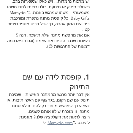
יש מתנות נחמדות... ויש כאלו שנשארות בלב. 
כשנולד תינוק או תינוקת, כולנו רוצים לתת משהו 
משמעותי – משהו שמרגש באמת. ב־Mamydo 
Baby Gifts, כל קופסת מתנה נתפרת ומורכבת 
ביד ועם המון אהבה, כך שכל פריט מספר סיפור 
קטן.
אם את מחפשת מתנה שלא תישכח, הנה 5 
רעיונות שכבר הוכיחו את עצמם (וגם הביאו כמה 
דמעות של התרגשות 😊).
1. קופסת לידה עם שם 
התינוק
אין דבר יותר מרגש מהמתנה האישית – שמיכת 
תינוק עם שם רקום, בגד גוף עם ראשי תיבות, או 
צעצוע רך שמרגיש מיוחד רק להם. זו לא סתם 
מתנה, זו מזכרת שילוו אותם לשנים.
רוצה לראות את הקולקציה שלנו? מוזמנת 
להיכנס ל־
Mamydo.com
 ✨