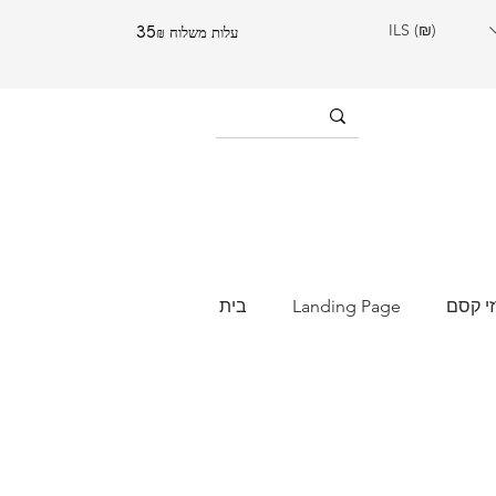
ILS (₪)
עלות משלוח 35₪
י קסם
Landing Page
בית