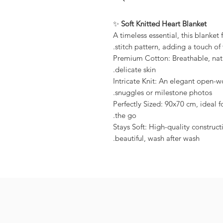
✨
Soft Knitted Heart Blanket
A timeless essential, this blanket
stitch pattern, adding a touch of
100% Premium Cotton: Breathable, na
delicate skin.
Intricate Knit: An elegant open-wo
snuggles or milestone photos.
Perfectly Sized: 90x70 cm, ideal fo
the go.
Stays Soft: High-quality construc
beautiful, wash after wash.