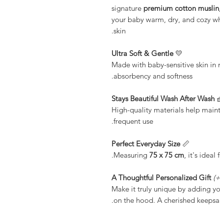
signature
premium cotton muslin
your baby warm, dry, and cozy wh
skin.
Ultra Soft & Gentle
💛
Made with baby-sensitive skin in 
absorbency and softness.
Stays Beautiful Wash After Wash

High-quality materials help mainta
frequent use.
Perfect Everyday Size
📏
Measuring
75 x 75 cm
, it's idea
A Thoughtful Personalized Gift
(
Make it truly unique by adding y
on the hood. A cherished keepsak