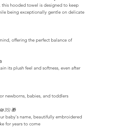
, this hooded towel is designed to keep
ile being exceptionally gentle on delicate
mind, offering the perfect balance of

in its plush feel and softness, even after
l for newborns, babies, and toddlers.
+₪35)
🎁
our baby's name, beautifully embroidered
e for years to come.