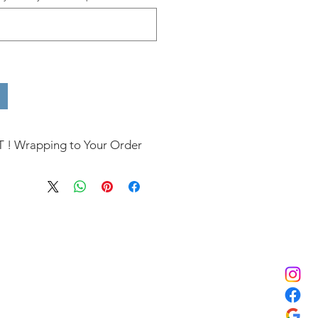
MAKE IT A GIFT ! Wrapping to Your Order.
ng items outside of a gift box
") and would like gift
orget to
add the cardboard
der. It includes our elegant
 and a greeting card
l message.✨
— You can write
icking the link in the
 or later at checkout — don’t