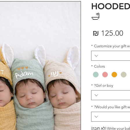
HOODED
🛁
מחיר
*
Customize your gift 
*
Colors
*
Girl or boy?
*
Would you like gift 
Write y (לא חובה)