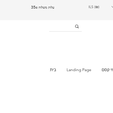
ILS (₪)
עלות משלוח 35₪
י קסם
Landing Page
בית