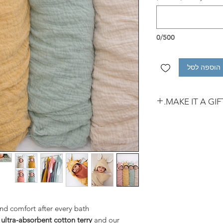
0/500
הוספה לסל
If you’re purchasi
("magic" or "As is
wrapping, don’t f
gift box to your or
Mamydo gift wrap
for your persona
your greeting by cl
description below,
and comfort after every bath.
f
ultra-absorbent cotton terry
and our
skip it!