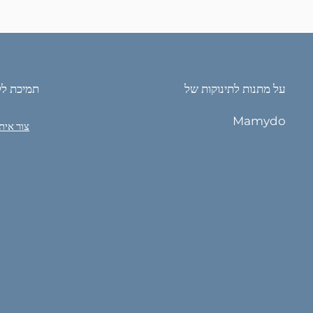
על מתנות לתינוקות של
תמיכת לק
Mamydo
צור אית