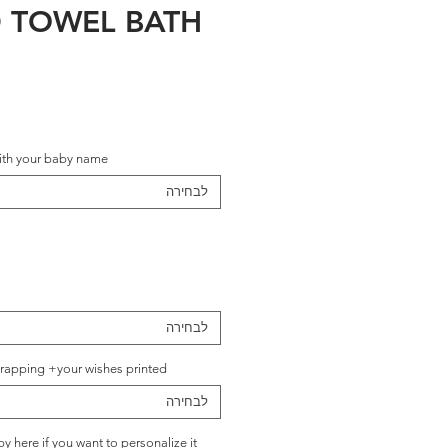
 TOWEL BATH
with your baby name
לבחירה
לבחירה
wrapping +your wishes printed?
לבחירה
our baby here if you want to personalize it