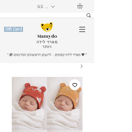
ILS (₪)
Gift Card
Mamydo
מארזי לידה
ויותר
"
💖
" 🎁 מארזי לידה קסומים – לרגעים הראשונים המרגשים